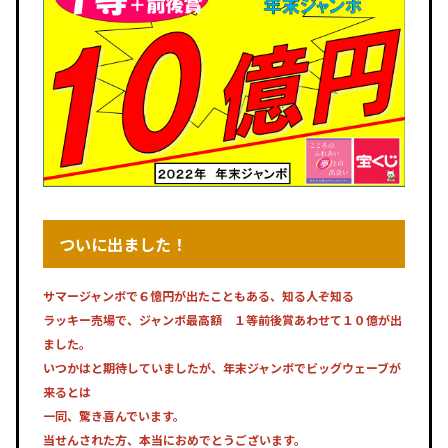
ついに出ました！
サマージャンボで６憶円が出たこともある、知る人ぞ知る
ラッキー売場で、ジャンボ最高額 １等前後賞あわせて１０億が出
ました。
いつかはと期待していましたが、年末ジャンボでビッグウェーブが
来るとは
一同、驚き喜んでいます。
当せんされた方、本当におめでとうございます。