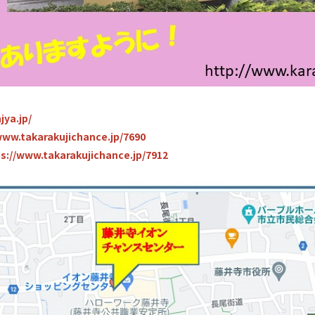
jya.jp/
www.takarakujichance.jp/7690
s://www.takarakujichance.jp/7912