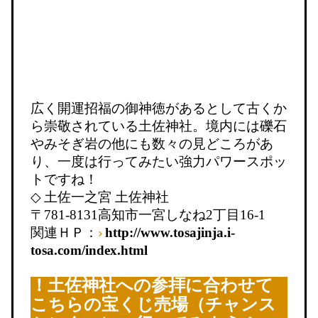
広く開運招福の御神徳があるとして古くか
ら崇敬されている土佐神社。境内には礫石
やみそぎ岩の他にも数々の見どころがあ
り、一度は行ってみたい強力パワースポッ
トですね！
◇
土佐一之宮 土佐神社
〒
781-8131
高知市一宮しなね
2
丁目
16-1
関連ＨＰ：
http://www.tosajinja.i-
tosa.com/index.html
！土佐神社への参拝に合わせて
こちらの宝くじ売場（チャンス