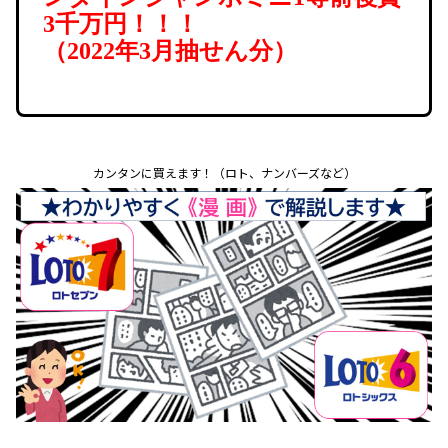
3
千万円！！！
（
2022
年
3
月抽せん分）
カンタンに買えます！（ロト、ナンバーズなど）