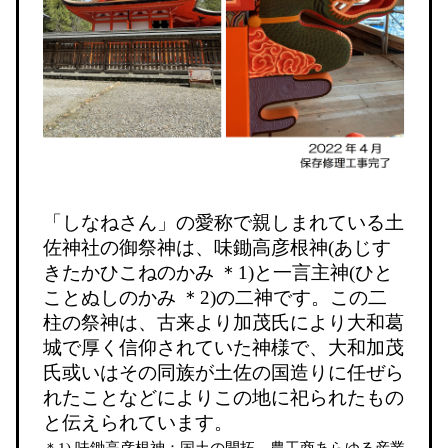
「しなねさん」の愛称で親しまれている土
佐神社の御祭神は、味鋤高彦根神
(
あじす
きたかひこねのかみ ＊
1)
と一言主神
(
ひと
ことぬしのかみ ＊
2)
の二神です。この二
柱の祭神は、古来より加茂氏により大和葛
城で厚く信仰されていた神様で、大和加茂
氏或いはその同族が土佐の国造りに任ぜら
れたことなどによりこの地に祀られたもの
と伝えられています。