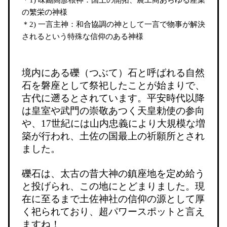
＊
1)
味鋤高彦根神：
国土の開拓、農工商あらゆる産業
の繁栄の神様
＊
2)
一言主神：
和合協調の神として一言で物事が解決
されるという特殊な信仰のある神様
境内にある礫（つぶて）石と呼ばれる自然
石を磐座として祭祀したことが始まりで、
古代に遡るとされています。平安時代以降
は皇室や武門の崇敬あつく天皇勅使の参向
や、
17
世紀には山内忠義により大規模な増
築が行われ、土佐の国最上の祈願所とされ
ました。
礫石は、太古の昔大神の鎮座地を定め給う
と投げられ、この地にとどまりました。現
在に至るまで土佐神社の信仰の源として厚
く祀られており、超パワースポットと言え
ますね！