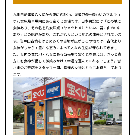
九州自動車道八女ICから東に約5Km、県道795号線沿いのマルキョ
ウ八女店駐車場内にある宝くじ売場です。日本書記には「この地に
女神あり、その名を八女津媛（ヤメツヒメ）といい、常に山の中に
あり」との記述があり、これが八女という地名の由来とされていま
す。岩戸山古墳をはじめ多くの古墳が広がるこの地では、古代より
女神がもたらす豊かな恵みによって人々の生活が守られてきまし
た。女神の住む地・八女にある当売場で宝くじを買えば、きっと貴
方にも女神が優しく微笑みかけて幸運を運んでくれるでしょう。皆
さまのご来店をスタッフ一同、幸運の女神とともにお待ちしており
ます。