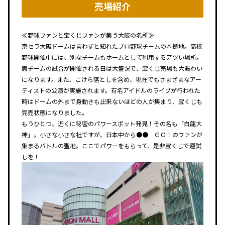
売場紹介
≪野球ファンと宝くじファンが集う大阪の名所≫
京セラ大阪ドームは言わずと知れたプロ野球チームの本拠地。高校
野球開催中には、別なチームもホームとして利用するアツい場所。
両チームの試合が開催される日は大盛況で、宝くじ売場も大賑わい
になります。また、こけら落としを含め、現在でもさまざまなアー
ティストの公演が実施されます。有名アイドルのライブが行われた
時はドームの外まで身動きも出来ないほどの人が集まり、宝くじも
完売状態になりました。
もうひとつ、近くに秘密のパワースポット発見！その名も「白龍大
神」。小さな小さな社ですが、日本中から●● ＧＯ！のファンが
集まるバトルの聖地。ここでパワーをもらって、是非宝くじで運試
しを！