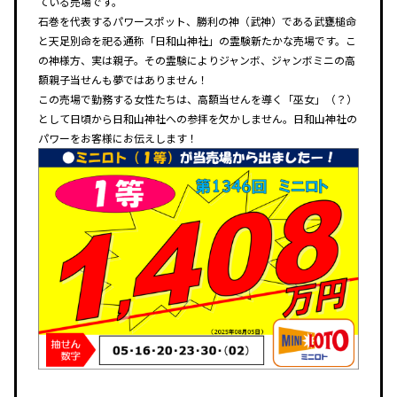
ている売場です。
石巻を代表するパワースポット、勝利の神（武神）である武甕槌命
と天足別命を祀る通称「日和山神社」の霊験新たかな売場です。こ
の神様方、実は親子。その霊験によりジャンボ、ジャンボミニの高
額親子当せんも夢ではありません！
この売場で勤務する女性たちは、高額当せんを導く「巫女」（？）
として日頃から日和山神社への参拝を欠かしません。日和山神社の
パワーをお客様にお伝えします！