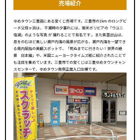
売場紹介
ゆめタウン三豊店にある宝くじ売場です。三豊市の1km のロングビ
ーチ父母ヶ浜は、 干潮時の夕暮れには、南米ボリビアの「ウユニ
塩湖」のような写真 が 撮れることで有名です 。また紫雲出山は、
息をのむほど美しい瀬戸内海の風景が広がる、瀬戸内海を一望でき
る県内屈指の美観スポットで、「死ぬまでに行きたい！世界の絶
景 日本編」や、米国ニューヨークタイムズ紙に紹介されたことで
も注目を集めています。三豊市での宝くじは三豊ゆめタウンチャン
スセンターで、ゆめタウン南側正面入口左横です。