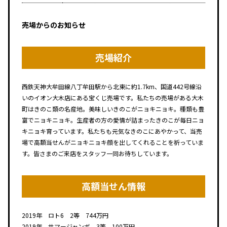
売場からのお知らせ
売場紹介
西鉄天神大牟田線八丁牟田駅から北東に約1.7km、国道442号線沿
いのイオン大木店にある宝くじ売場です。私たちの売場がある大木
町はきのこ類の名産地。美味しいきのこがニョキニョキ。種類も豊
富でニョキニョキ。生産者の方の愛情が詰まったきのこが毎日ニョ
キニョキ育っています。私たちも元気なきのこにあやかって、当売
場で高額当せんがニョキニョキ顔を出してくれることを祈っていま
す。皆さまのご来店をスタッフ一同お待ちしています。
高額当せん情報
2019年 ロト6 2等 744万円
2019年 サマージャンボ 3等 100万円