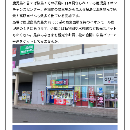
鹿児島と言えば桜島！その桜島に日々見守られている鹿児島イオン
チャンスセンター、売場前の駐車場から見える桜島は海を挟んで絶
景！高額当せんも数多く出ている売場です。
売場は鹿児島県内最大78,000㎡の商業面積を持つイオンモール鹿
児島の１Ｆにあります。近隣には動物園や水族館など観光スポット
もたくさん。是非みなさまも観光やお買い物の合間に桜島パワーで
幸運をゲットしてみませんか。