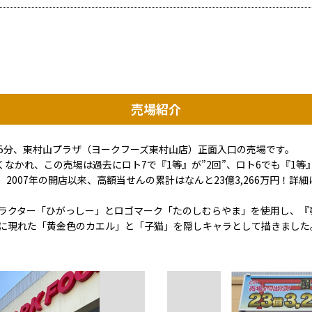
売場紹介
5分、東村山プラザ（ヨークフーズ東村山店）正面入口の売場です。
くなかれ、この売場は過去にロト7で『1等』が”2回”、ロト6でも『1等
2007年の開店以来、高額当せんの累計はなんと23億3,266万円！詳
ラクター「ひがっしー」とロゴマーク「たのしむらやま」を使用し、『
辺に現れた「黄金色のカエル」と「子猫」を隠しキャラとして描きまし