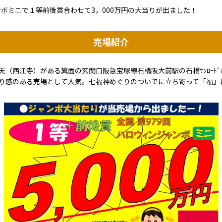
ャンボミニで１等前後賞合わせて3，000万円の大当りが出ました！
売場紹介
西江寺）がある箕面の玄関口阪急宝塚線石橋阪大前駅の石橋ｻﾝﾛｰﾄﾞにあ
当たり感のある売場として人気。七福神めぐりのついでに立ち寄って「福