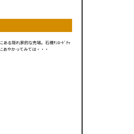
る隠れ家的な売場。石橋ｻﾝﾛｰﾄﾞﾁｬ
」にあやかってみては・・・