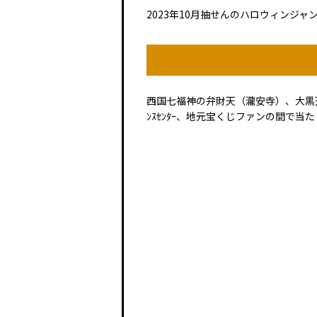
2023年10月抽せんのハロウィンジ
西国七福神の弁財天（瀧安寺）、大黒天（
ﾝｽｾﾝﾀｰ、地元宝くじファンの間で