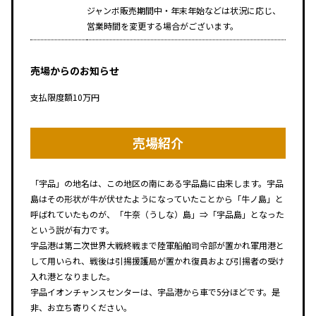
ジャンボ販売期間中・年末年始などは状況に応じ、
営業時間を変更する場合がございます。
売場からのお知らせ
支払限度額10万円
売場紹介
「宇品」の地名は、この地区の南にある宇品島に由来します。宇品
島はその形状が牛が伏せたようになっていたことから「牛ノ島」と
呼ばれていたものが、「牛奈（うしな）島」⇒「宇品島」となった
という説が有力です。
宇品港は第二次世界大戦終戦まで陸軍船舶司令部が置かれ軍用港と
して用いられ、戦後は引揚援護局が置かれ復員および引揚者の受け
入れ港となりました。
宇品イオンチャンスセンターは、宇品港から車で5分ほどです。是
非、お立ち寄りください。