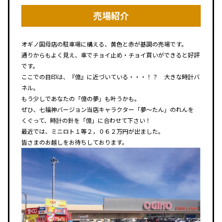
売場紹介
オギノ国母店の駐車場に構える、黄色と赤が基調の売場です。
通りからもよく見え、車でチョイ止め・チョイ買いができると好評
です。
ここでの目印は、『億』に近づいている・・・！？ 大きな時計バ
ネル。
もう少しであなたの「億の夢」も叶うかも。
ぜひ、七福神バージョン当店キャラクター「夢～たん」のれんを
くぐって、時計の針を「億」に合わせて下さい！
最近では、ミニロト１等２，０６２万円が出ました。
皆さまのお越しをお待ちしております。