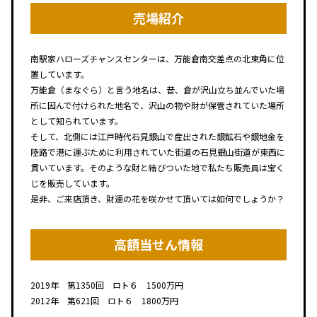
売場紹介
南駅家ハローズチャンスセンターは、万能倉南交差点の北東角に位
置しています。
万能倉（まなぐら）と言う地名は、昔、倉が沢山立ち並んでいた場
所に因んで付けられた地名で、沢山の物や財が保管されていた場所
として知られています。
そして、北側には江戸時代石見銀山で産出された銀鉱石や銀地金を
陸路で港に運ぶために利用されていた街道の石見銀山街道が東西に
貫いています。そのような財と結びついた地で私たち販売員は宝く
じを販売しています。
是非、ご来店頂き、財運の花を咲かせて頂いては如何でしょうか？
高額当せん情報
2019年 第1350回 ロト６ 1500万円
2012年 第621回 ロト６ 1800万円