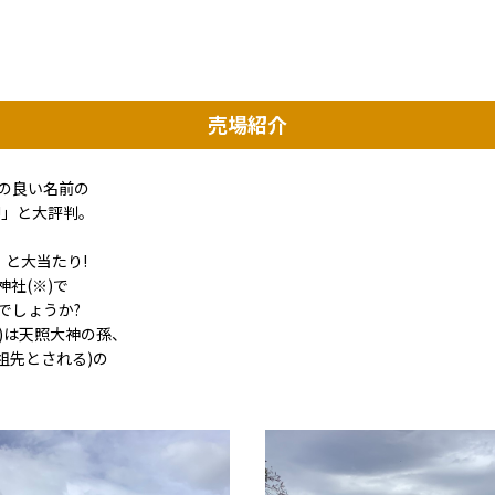
売場紹介
の良い名前の
!」と大評判。
、と大当たり!
社(※)で
でしょうか?
ギ)は天照大神の孫、
祖先とされる)の