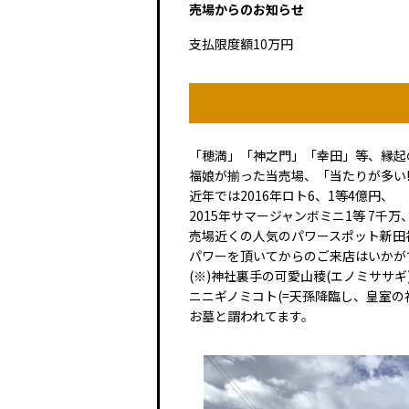
売場からのお知らせ
支払限度額10万円
「穂満」「神之門」「幸田」等、縁起
福娘が揃った当売場、「当たりが多い
近年では2016年ロト6、1等4億円、
2015年サマージャンボミニ1等 7千万
売場近くの人気のパワースポット新田神
パワーを頂いてからのご来店はいかが
(※)神社裏手の可愛山稜(エノミササ
ニニギノミコト(=天孫降臨し、皇室の
お墓と謂われてます。