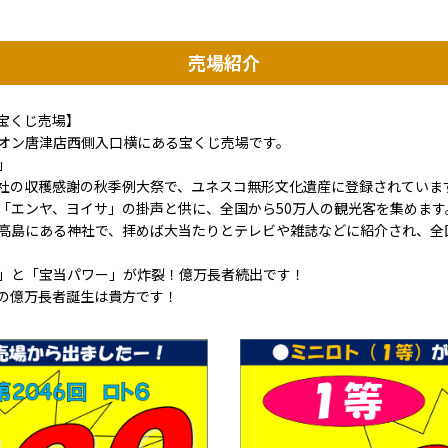
売場紹介
宝くじ売場】
イオン唐津店西側入口横にある宝くじ売場です。
」
津神社の収穫感謝の秋季例大祭で、ユネスコ無形文化遺産に登録されていま
「エンヤ、ヨイサ」の掛声と供に、全国から50万人の観光客を集めます
高島にある神社で、拝めば大当たりとテレビや雑誌などに紹介され、全
」と「宝当パワー」が炸裂！億万長者続出です！
の億万長者誕生は貴方です！