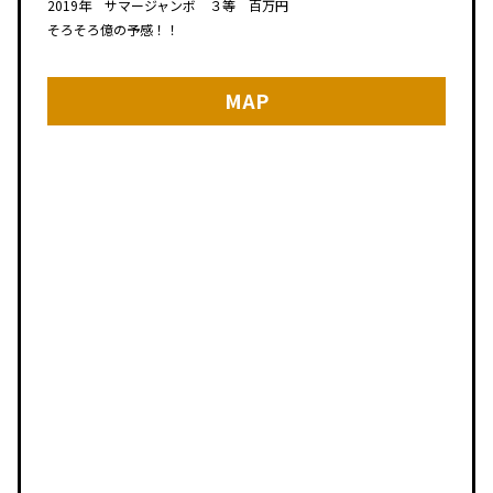
2019年 サマージャンボ ３等 百万円
そろそろ億の予感！！
MAP