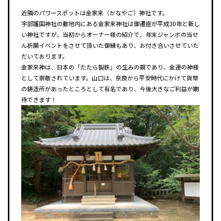
近隣のパワースポットは金家来（かなやご）神社です。
宇部護国神社の敷地内にある金家来神社は御遷座が平成30年と新し
い神社ですが、当初からオーナー様の紹介で、年末ジャンボの当せ
ん祈願イベントをさせて頂いた御縁もあり、お付き合いさせていた
だいております。
金家来神は、日本の「たたら製鉄」の生みの親であり、金運の神様
として崇敬されています。山口は、奈良から平安時代にかけて貨幣
の鋳造所があったところとして有名であり、今後大きなご利益が期
待できます！