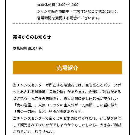
昼食休憩有 13:00～14:00
ジャンボ販売期間中・年末年始などは状況に応じ、
営業時間を変更する場合がございます。
売場からのお知らせ
支払限度額10万円
売場紹介
当チャンスセンターが所在する瑞浪市には、巨岩怪石とパワースポ
ットあふれる景勝地「鬼岩公園」があります。金運にご利益がある
とされる「鬼岩弁天夫婦滝」、真っ暗闇に差し込む光が神々しい
「鬼の岩屋」、人気コミックの主人公が一刀両断にした岩に似た
「鬼の一刀岩」など、見所が多数あります。
当チャンスセンターで宝くじをお求めになられた後、少し足を延ば
して観光されてはいかがでしょうか？もしかしたら、大きなご利益
があるかもしれませんよ。