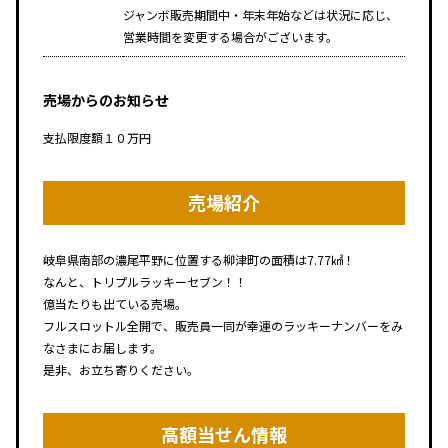
ジャンボ販売期間中・年末年始などは状況に応じ、
営業時間を変更する場合がございます。
売場からのお知らせ
支払限度額１０万円
売場紹介
岐阜県南部の濃尾平野に位置する柳津町の面積は7.77㎢！
なんと、トリプルラッキーセブン！！
億当たりも出ている売場。
フルスロットル全開で、販売員一同が幸運のラッキーナンバーをみ
なさまにお届します。
是非、お立ち寄りください。
高額当せん情報