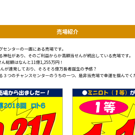
売場紹介
ングセンターの一画にある売場です。
る神社があり、そのご利益からか高額当せんが続出している売場です。
せん総額はなんと11億1,255万円！
額当せんが連発しており、そろそろ億万長者誕生の予感？
る３つのチャンスセンターのうちの一つ、是非当売場で幸運を掴んでく