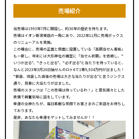
売場紹介
当売場は1993年7月に開設し、約30年の歴史を持ちます。
売場はイオン新潟東店の一角にあり、2022年11月に売場ボックス
のリニューアルを実施。
この機会に、売場の正面と側面に設置している「高額当せん看板」
も一新し、年末には大形神社の禰宜に「当せん祈願」を依頼し、‷
いつか出る‴、‷きっと出る‴、‷必ず出る‴と当たりを待っていると、
なんと2023年3月20日抽せんのロト6で1等9,934万円が出ました！
‷新装、改装した直後の売場は大きな当たりが出る‴と言うジンクス
通り、見事に大当たりが出ました。
売場のスタッフは「この売場は持っているわ！」と意気揚々とした
表情で興奮気味に話をしています。
幸運の女神たちが、毎日素敵な笑顔でお客さまのご来店をお待ちし
ております。
是非、あなたも幸運をゲットしてみませんか！！