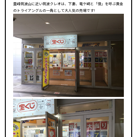
霊峰筑波山に近い筑波クレオは、下妻、竜ケ崎と「億」を呼ぶ黄金
のトライアングルの一角として大人気の売場です!