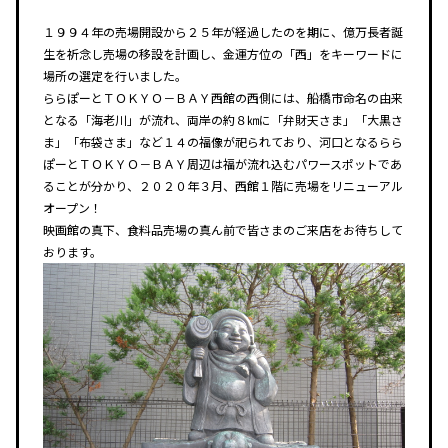
１９９４年の売場開設から２５年が経過したのを期に、億万長者誕
生を祈念し売場の移設を計画し、金運方位の「西」をキーワードに
場所の選定を行いました。
ららぽーとＴＯＫＹＯ－ＢＡＹ西館の西側には、船橋市命名の由来
となる「海老川」が流れ、両岸の約８㎞に「弁財天さま」「大黒さ
ま」「布袋さま」など１４の福像が祀られており、河口となるらら
ぽーとＴＯＫＹＯ－ＢＡＹ周辺は福が流れ込むパワースポットであ
ることが分かり、２０２０年３月、西館１階に売場をリニューアル
オープン！
映画館の真下、食料品売場の真ん前で皆さまのご来店をお待ちして
おります。