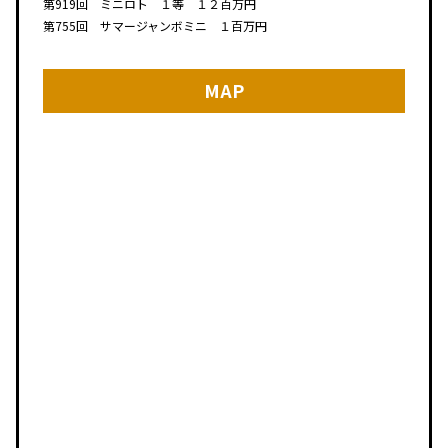
第919回 ミニロト １等 １２百万円
第755回 サマージャンボミニ １百万円
MAP