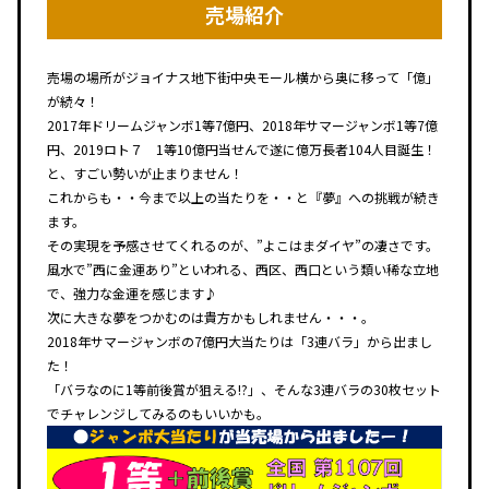
売場紹介
売場の場所がジョイナス地下街中央モール横から奥に移って「億」
が続々！
2017年ドリームジャンボ1等7億円、2018年サマージャンボ1等7億
円、2019ロト７ 1等10億円当せんで遂に億万長者104人目誕生！
と、すごい勢いが止まりません！
これからも・・今まで以上の当たりを・・と『夢』への挑戦が続き
ます。
その実現を予感させてくれるのが、”よこはまダイヤ”の凄さです。
風水で”西に金運あり”といわれる、西区、西口という類い稀な立地
で、強力な金運を感じます♪
次に大きな夢をつかむのは貴方かもしれません・・・。
2018年サマージャンボの7億円大当たりは「3連バラ」から出まし
た！
「バラなのに1等前後賞が狙える!?」、そんな3連バラの30枚セット
でチャレンジしてみるのもいいかも。